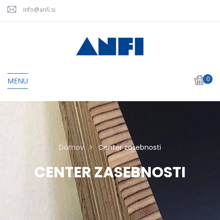
info@anfi.si
0
MENU
Domov
Center zasebnosti
CENTER ZASEBNOSTI