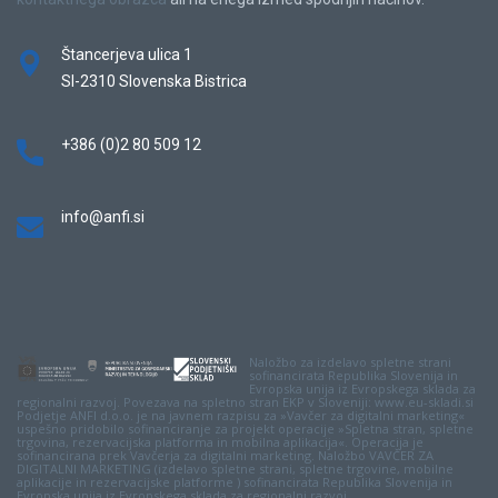
Štancerjeva ulica 1
SI-2310 Slovenska Bistrica
+386 (0)2 80 509 12
info@anfi.si
Naložbo za izdelavo spletne strani
sofinancirata Republika Slovenija in
Evropska unija iz Evropskega sklada za
regionalni razvoj. Povezava na spletno stran EKP v Sloveniji: www.eu-skladi.si
Podjetje ANFI d.o.o. je na javnem razpisu za »Vavčer za digitalni marketing«
uspešno pridobilo sofinanciranje za projekt operacije »Spletna stran, spletne
trgovina, rezervacijska platforma in mobilna aplikacija«. Operacija je
sofinancirana prek Vavčerja za digitalni marketing. Naložbo VAVČER ZA
DIGITALNI MARKETING (izdelavo spletne strani, spletne trgovine, mobilne
aplikacije in rezervacijske platforme ) sofinancirata Republika Slovenija in
Evropska unija iz Evropskega sklada za regionalni razvoj.